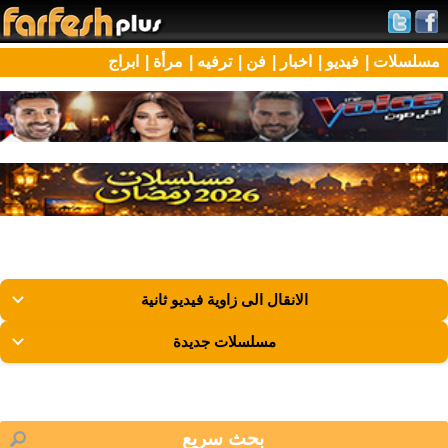
مسلسلات |
فيديو |
اخبار |
فن |
ترفيه |
مرأة |
ابراج