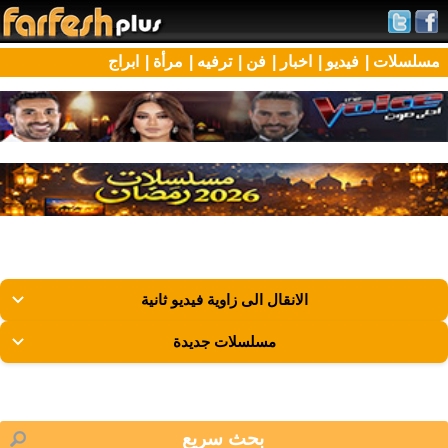
مسلسلات |
فيديو |
اخبار |
فن |
ترفيه |
مرأة |
ابراج