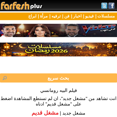
مسلسلات |
فيديو |
اخبار |
فن |
ترفيه |
مرأة |
ابراج
فيلم البيه رومانسي
انت تشاهد من "مشغل جديد"، ان لم تستطع المشاهدة اضغط
على "مشغل قديم" ادناه
مشغل قديم
مشغل جديد |