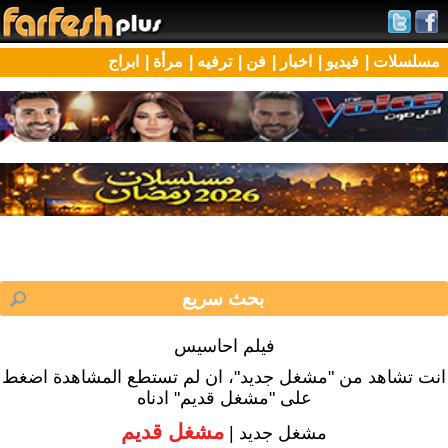
مسلسلات |
فيديو |
اخبار |
فن |
ترفيه |
مرأة |
ابراج
فيلم احاسيس
انت تشاهد من "مشغل جديد"، ان لم تستطع المشاهدة اضغط
على "مشغل قديم" ادناه
مشغل قديم
مشغل جديد |