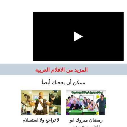
المزيد من الافلام العربية
ممكن أن يعجبك أيضاً
رمضان مبروك ابو
لا تراجع ولا استسلام
العلمين حموده