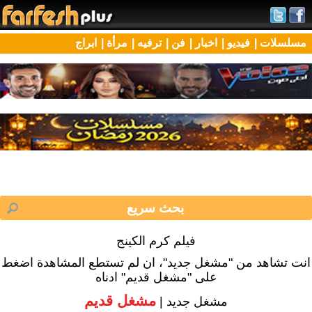
مسلسلات |
فيديو |
اخبار |
فن |
ترفيه |
مرأة |
ابراج
فيلم كرم الكينج
انت تشاهد من "مشغل جديد"، ان لم تستطع المشاهدة اضغط
على "مشغل قديم" ادناه
مشغل قديم
مشغل جديد |