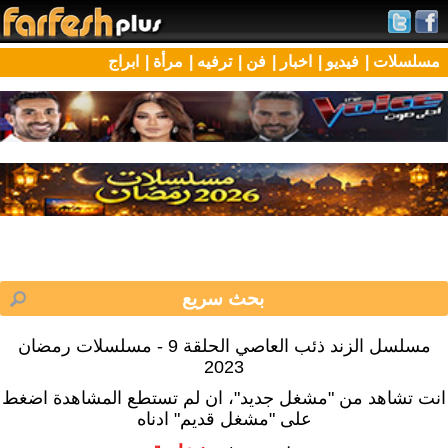
مسلسلات |
فيديو |
اخبار |
فن |
ترفيه |
مرأة |
ابراج
مسلسل الزند ذئب العاصي الحلقة 9 - مسلسلات رمضان
2023
انت تشاهد من "مشغل جديد"، ان لم تستطع المشاهدة اضغط
على "مشغل قديم" ادناه