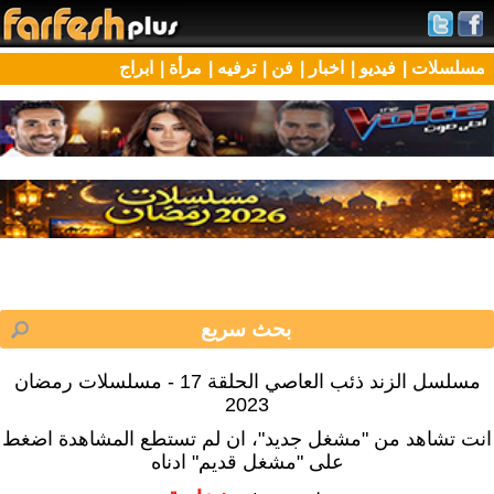
مسلسلات |
فيديو |
اخبار |
فن |
ترفيه |
مرأة |
ابراج
مسلسل الزند ذئب العاصي الحلقة 17 - مسلسلات رمضان
2023
انت تشاهد من "مشغل جديد"، ان لم تستطع المشاهدة اضغط
على "مشغل قديم" ادناه