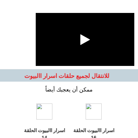
للانتقال لجميع حلقات اسرار االبيوت
ممكن أن يعجبك أيضاً
اسرار االبيوت الحلقة
اسرار االبيوت الحلقة
14
16