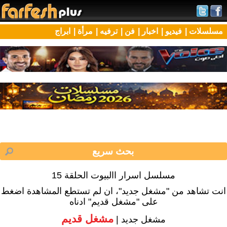
مسلسلات |
فيديو |
اخبار |
فن |
ترفيه |
مرأة |
ابراج
مسلسل اسرار االبيوت الحلقة 15
انت تشاهد من "مشغل جديد"، ان لم تستطع المشاهدة اضغط
على "مشغل قديم" ادناه
مشغل قديم
مشغل جديد |