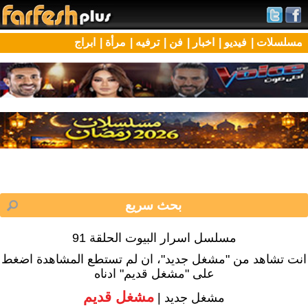
مسلسلات |
فيديو |
اخبار |
فن |
ترفيه |
مرأة |
ابراج
مسلسل اسرار البيوت الحلقة 91
انت تشاهد من "مشغل جديد"، ان لم تستطع المشاهدة اضغط
على "مشغل قديم" ادناه
مشغل قديم
مشغل جديد |