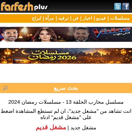
مسلسلات |
فيديو |
اخبار |
فن |
ترفيه |
مرأة |
ابراج
مسلسل محارب الحلقة 13 - مسلسلات رمضان 2024
انت تشاهد من "مشغل جديد"، ان لم تستطع المشاهدة اضغط
على "مشغل قديم" ادناه
مشغل قديم
مشغل جديد |