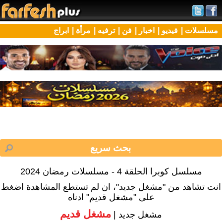
مسلسلات |
فيديو |
اخبار |
فن |
ترفيه |
مرأة |
ابراج
مسلسل كوبرا الحلقة 4 - مسلسلات رمضان 2024
انت تشاهد من "مشغل جديد"، ان لم تستطع المشاهدة اضغط
على "مشغل قديم" ادناه
مشغل قديم
مشغل جديد |