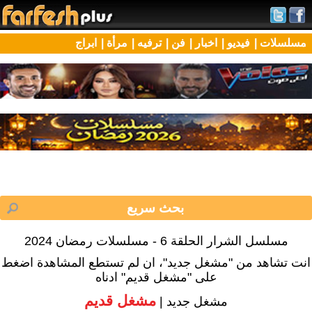
مسلسلات |
فيديو |
اخبار |
فن |
ترفيه |
مرأة |
ابراج
مسلسل الشرار الحلقة 6 - مسلسلات رمضان 2024
انت تشاهد من "مشغل جديد"، ان لم تستطع المشاهدة اضغط
على "مشغل قديم" ادناه
مشغل قديم
مشغل جديد |