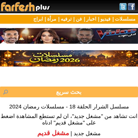
مسلسلات |
فيديو |
اخبار |
فن |
ترفيه |
مرأة |
ابراج
مسلسل الشرار الحلقة 18 - مسلسلات رمضان 2024
انت تشاهد من "مشغل جديد"، ان لم تستطع المشاهدة اضغط
على "مشغل قديم" ادناه
مشغل قديم
مشغل جديد |