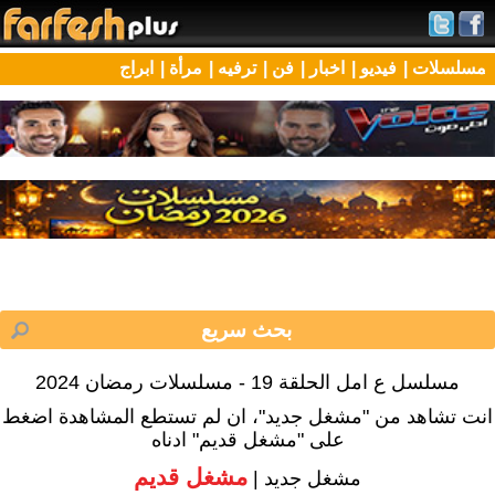
مسلسلات |
فيديو |
اخبار |
فن |
ترفيه |
مرأة |
ابراج
مسلسل ع امل الحلقة 19 - مسلسلات رمضان 2024
انت تشاهد من "مشغل جديد"، ان لم تستطع المشاهدة اضغط
على "مشغل قديم" ادناه
مشغل قديم
مشغل جديد |