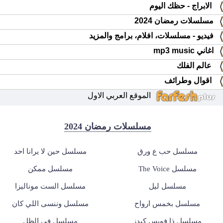
الابراج - حظك اليوم
مسلسلات رمضان 2024
فيديو - مسلسلات، افلام، برامج والمزيد
اغاني mp3 music
عالم الفلك
اقوال وطرائف
الموقع العربي الاول
مسلسلات رمضان 2024
مسلسل حب ع ورق
مسلسل حين لا يرانا احد
مسلسل The Voice
مسلسل ممكن
مسلسل ليل
مسلسل الست موناليزا
مسلسل بخمس ارواح
مسلسل وننسى اللي كان
مسلسل ذا فويس كيدز
مسلسل في الظل