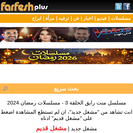
مسلسلات |
فيديو |
اخبار |
فن |
ترفيه |
مرأة |
ابراج
مسلسل منت رايق الحلقة 3 - مسلسلات رمضان 2024
انت تشاهد من "مشغل جديد"، ان لم تستطع المشاهدة اضغط
على "مشغل قديم" ادناه
مشغل قديم
مشغل جديد |