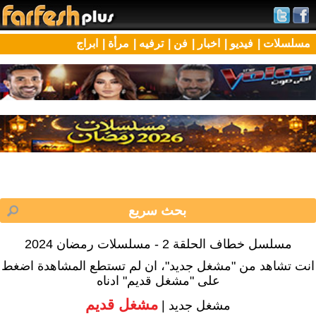
مسلسلات |
فيديو |
اخبار |
فن |
ترفيه |
مرأة |
ابراج
مسلسل خطاف الحلقة 2 - مسلسلات رمضان 2024
انت تشاهد من "مشغل جديد"، ان لم تستطع المشاهدة اضغط
على "مشغل قديم" ادناه
مشغل قديم
مشغل جديد |