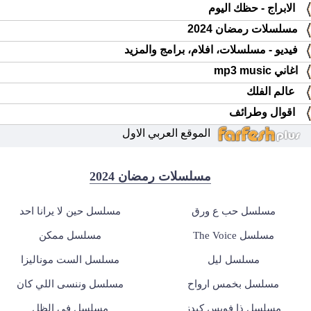
الابراج - حظك اليوم
مسلسلات رمضان 2024
فيديو - مسلسلات، افلام، برامج والمزيد
اغاني mp3 music
عالم الفلك
اقوال وطرائف
الموقع العربي الاول
مسلسلات رمضان 2024
مسلسل حب ع ورق
مسلسل حين لا يرانا احد
مسلسل The Voice
مسلسل ممكن
مسلسل ليل
مسلسل الست موناليزا
مسلسل بخمس ارواح
مسلسل وننسى اللي كان
مسلسل ذا فويس كيدز
مسلسل في الظل