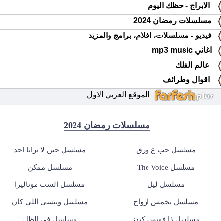
الابراج - حظك اليوم
مسلسلات رمضان 2024
فيديو - مسلسلات، افلام، برامج والمزيد
اغاني mp3 music
عالم الفلك
اقوال وطرائف
الموقع العربي الاول
مسلسلات رمضان 2024
مسلسل حب ع ورق
مسلسل حين لا يرانا احد
مسلسل The Voice
مسلسل ممكن
مسلسل ليل
مسلسل الست موناليزا
مسلسل بخمس ارواح
مسلسل وننسى اللي كان
مسلسل ذا فويس كيدز
مسلسل في الظل