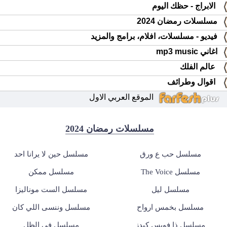
الابراج - حظك اليوم
مسلسلات رمضان 2024
فيديو - مسلسلات، افلام، برامج والمزيد
اغاني mp3 music
عالم الفلك
اقوال وطرائف
الموقع العربي الاول
مسلسلات رمضان 2024
مسلسل حب ع ورق
مسلسل حين لا يرانا احد
مسلسل The Voice
مسلسل ممكن
مسلسل ليل
مسلسل الست موناليزا
مسلسل بخمس ارواح
مسلسل وننسى اللي كان
مسلسل ذا فويس كيدز
مسلسل في الظل