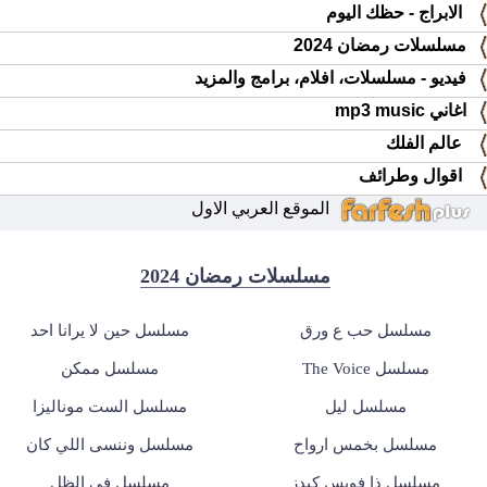
الابراج - حظك اليوم
مسلسلات رمضان 2024
فيديو - مسلسلات، افلام، برامج والمزيد
اغاني mp3 music
عالم الفلك
اقوال وطرائف
الموقع العربي الاول
مسلسلات رمضان 2024
مسلسل حب ع ورق
مسلسل حين لا يرانا احد
مسلسل The Voice
مسلسل ممكن
مسلسل ليل
مسلسل الست موناليزا
مسلسل بخمس ارواح
مسلسل وننسى اللي كان
مسلسل ذا فويس كيدز
مسلسل في الظل