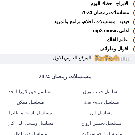
الابراج - حظك اليوم
مسلسلات رمضان 2024
فيديو - مسلسلات، افلام، برامج والمزيد
اغاني mp3 music
عالم الفلك
اقوال وطرائف
الموقع العربي الاول
مسلسلات رمضان 2024
مسلسل حب ع ورق
مسلسل حين لا يرانا احد
مسلسل The Voice
مسلسل ممكن
مسلسل ليل
مسلسل الست موناليزا
مسلسل بخمس ارواح
مسلسل وننسى اللي كان
مسلسل ذا فويس كيدز
مسلسل في الظل