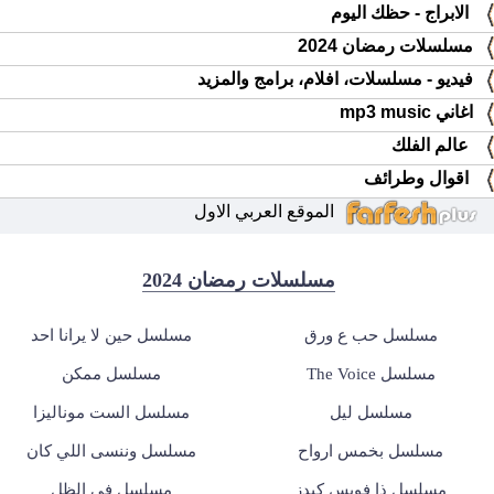
الابراج - حظك اليوم
مسلسلات رمضان 2024
فيديو - مسلسلات، افلام، برامج والمزيد
اغاني mp3 music
عالم الفلك
اقوال وطرائف
الموقع العربي الاول
مسلسلات رمضان 2024
مسلسل حب ع ورق
مسلسل حين لا يرانا احد
مسلسل The Voice
مسلسل ممكن
مسلسل ليل
مسلسل الست موناليزا
مسلسل بخمس ارواح
مسلسل وننسى اللي كان
مسلسل ذا فويس كيدز
مسلسل في الظل