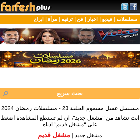
مسلسلات |
فيديو |
اخبار |
فن |
ترفيه |
مرأة |
ابراج
مسلسل عسل مسموم الحلقة 23 - مسلسلات رمضان 2024
انت تشاهد من "مشغل جديد"، ان لم تستطع المشاهدة اضغط
على "مشغل قديم" ادناه
مشغل قديم
مشغل جديد |