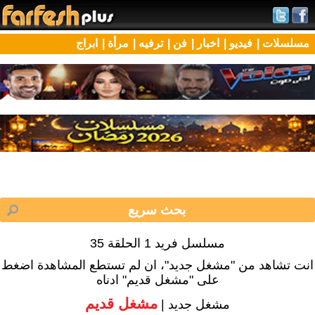
مسلسلات |
فيديو |
اخبار |
فن |
ترفيه |
مرأة |
ابراج
مسلسل فريد 1 الحلقة 35
انت تشاهد من "مشغل جديد"، ان لم تستطع المشاهدة اضغط
على "مشغل قديم" ادناه
مشغل قديم
مشغل جديد |