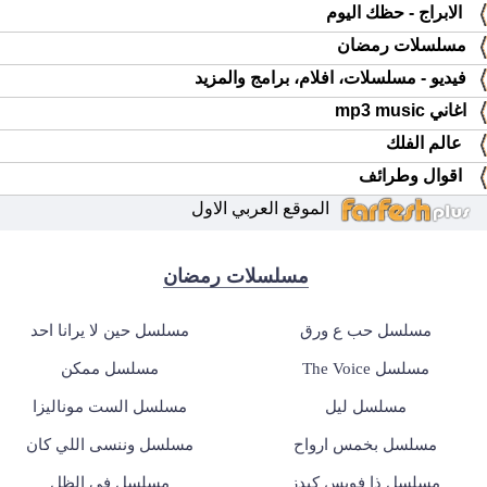
الابراج - حظك اليوم
مسلسلات رمضان
فيديو - مسلسلات، افلام، برامج والمزيد
اغاني mp3 music
عالم الفلك
اقوال وطرائف
الموقع العربي الاول
مسلسلات رمضان
مسلسل حب ع ورق
مسلسل حين لا يرانا احد
مسلسل The Voice
مسلسل ممكن
مسلسل ليل
مسلسل الست موناليزا
مسلسل بخمس ارواح
مسلسل وننسى اللي كان
مسلسل ذا فويس كيدز
مسلسل في الظل