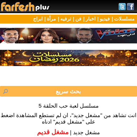
مسلسلات |
فيديو |
اخبار |
فن |
ترفيه |
مرأة |
ابراج
مسلسل لعبة حب الحلقة 5
انت تشاهد من "مشغل جديد"، ان لم تستطع المشاهدة اضغط
على "مشغل قديم" ادناه
مشغل قديم
مشغل جديد |