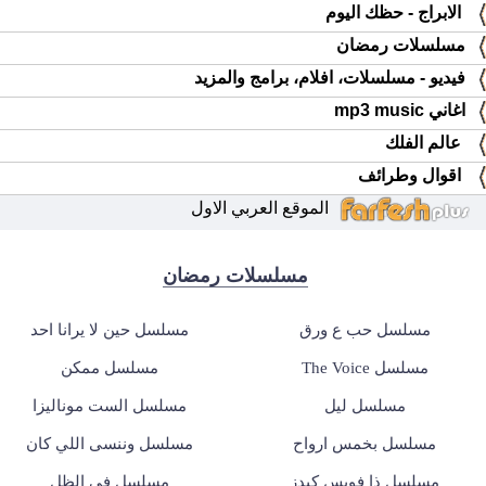
الابراج - حظك اليوم
مسلسلات رمضان
فيديو - مسلسلات، افلام، برامج والمزيد
اغاني mp3 music
عالم الفلك
اقوال وطرائف
الموقع العربي الاول
مسلسلات رمضان
مسلسل حب ع ورق
مسلسل حين لا يرانا احد
مسلسل The Voice
مسلسل ممكن
مسلسل ليل
مسلسل الست موناليزا
مسلسل بخمس ارواح
مسلسل وننسى اللي كان
مسلسل ذا فويس كيدز
مسلسل في الظل