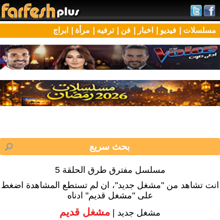
مسلسلات |
فيديو |
اخبار |
فن |
ترفيه |
مرأة |
ابراج
مسلسل مفترق طرق الحلقة 5
انت تشاهد من "مشغل جديد"، ان لم تستطع المشاهدة اضغط
على "مشغل قديم" ادناه
مشغل قديم
مشغل جديد |