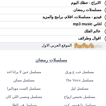
الابراج - حظك اليوم
مسلسلات رمضان
فيديو - مسلسلات، افلام، برامج والمزيد
اغاني mp3 music
عالم الفلك
اقوال وطرائف
الموقع العربي الاول
مسلسلات رمضان
مسلسل حب ع ورق
مسلسل حين لا يرانا احد
مسلسل The Voice
مسلسل ممكن
مسلسل ليل
مسلسل الست موناليزا
مسلسل بخمس ارواح
مسلسل وننسى اللي كان
مسلسل ذا فويس كيدز
مسلسل في الظل