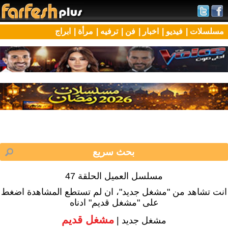
مسلسلات |
فيديو |
اخبار |
فن |
ترفيه |
مرأة |
ابراج
مسلسل العميل الحلقة 47
انت تشاهد من "مشغل جديد"، ان لم تستطع المشاهدة اضغط
على "مشغل قديم" ادناه
مشغل قديم
مشغل جديد |