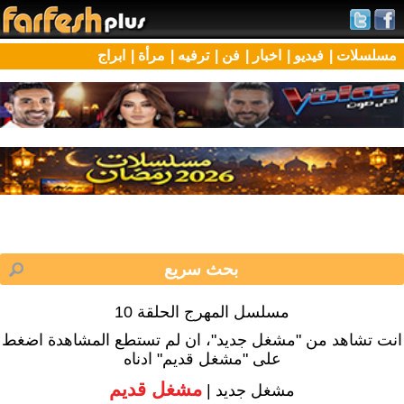
مسلسلات |
فيديو |
اخبار |
فن |
ترفيه |
مرأة |
ابراج
مسلسل المهرج الحلقة 10
انت تشاهد من "مشغل جديد"، ان لم تستطع المشاهدة اضغط
على "مشغل قديم" ادناه
مشغل قديم
مشغل جديد |