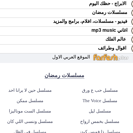
الابراج - حظك اليوم
مسلسلات رمضان
فيديو - مسلسلات، افلام، برامج والمزيد
اغاني mp3 music
عالم الفلك
اقوال وطرائف
الموقع العربي الاول
مسلسلات رمضان
مسلسل حب ع ورق
مسلسل حين لا يرانا احد
مسلسل The Voice
مسلسل ممكن
مسلسل ليل
مسلسل الست موناليزا
مسلسل بخمس ارواح
مسلسل وننسى اللي كان
مسلسل ذا فويس كيدز
مسلسل في الظل