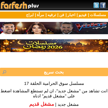
مسلسلات |
فيديو |
اخبار |
فن |
ترفيه |
مرأة |
ابراج
مسلسل سوق الحرامية الحلقة 17
انت تشاهد من "مشغل جديد"، ان لم تستطع المشاهدة اضغط
على "مشغل قديم" ادناه
مشغل قديم
مشغل جديد |