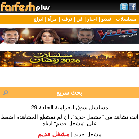
مسلسلات |
فيديو |
اخبار |
فن |
ترفيه |
مرأة |
ابراج
مسلسل سوق الحرامية الحلقة 29
انت تشاهد من "مشغل جديد"، ان لم تستطع المشاهدة اضغط
على "مشغل قديم" ادناه
مشغل قديم
مشغل جديد |