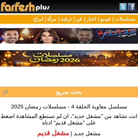
مسلسلات |
فيديو |
اخبار |
فن |
ترفيه |
مرأة |
ابراج
مسلسل معاوية الحلقة 4 - مسلسلات رمضان 2025
انت تشاهد من "مشغل جديد"، ان لم تستطع المشاهدة اضغط
على "مشغل قديم" ادناه
مشغل قديم
مشغل جديد |