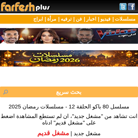
مسلسلات |
فيديو |
اخبار |
فن |
ترفيه |
مرأة |
ابراج
مسلسل 80 باكو الحلقة 12 - مسلسلات رمضان 2025
انت تشاهد من "مشغل جديد"، ان لم تستطع المشاهدة اضغط
على "مشغل قديم" ادناه
مشغل قديم
مشغل جديد |