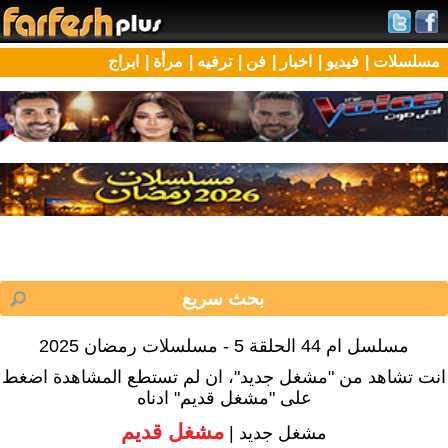
مسلسلات |
فيديو |
اخبار |
فن |
ترفيه |
مرأة |
ابراج
مسلسل ام 44 الحلقة 5 - مسلسلات رمضان 2025
انت تشاهد من "مشغل جديد"، ان لم تستطع المشاهدة اضغط
على "مشغل قديم" ادناه
مشغل قديم
مشغل جديد |