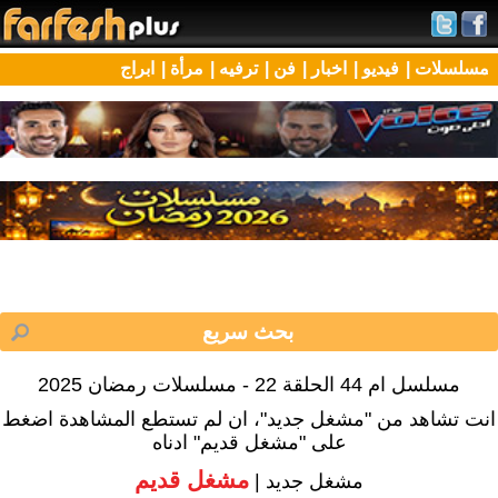
مسلسلات |
فيديو |
اخبار |
فن |
ترفيه |
مرأة |
ابراج
مسلسل ام 44 الحلقة 22 - مسلسلات رمضان 2025
انت تشاهد من "مشغل جديد"، ان لم تستطع المشاهدة اضغط
على "مشغل قديم" ادناه
مشغل قديم
مشغل جديد |