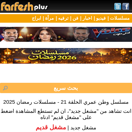
مسلسلات |
فيديو |
اخبار |
فن |
ترفيه |
مرأة |
ابراج
مسلسل وطن عمري الحلقة 21 - مسلسلات رمضان 2025
انت تشاهد من "مشغل جديد"، ان لم تستطع المشاهدة اضغط
على "مشغل قديم" ادناه
مشغل قديم
مشغل جديد |