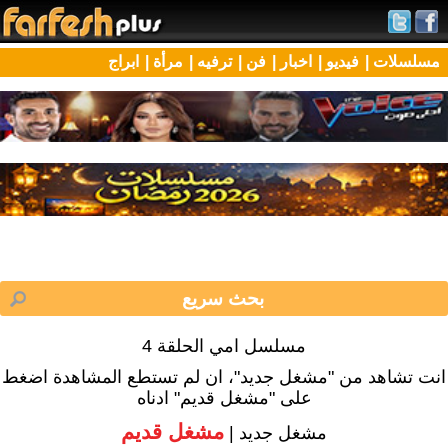
مسلسلات |
فيديو |
اخبار |
فن |
ترفيه |
مرأة |
ابراج
مسلسل امي الحلقة 4
انت تشاهد من "مشغل جديد"، ان لم تستطع المشاهدة اضغط
على "مشغل قديم" ادناه
مشغل قديم
مشغل جديد |