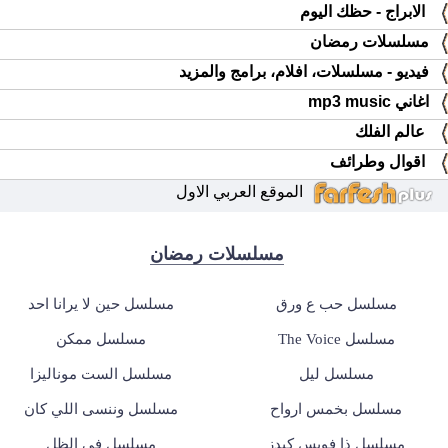
الابراج - حظك اليوم
مسلسلات رمضان
فيديو - مسلسلات، افلام، برامج والمزيد
اغاني mp3 music
عالم الفلك
اقوال وطرائف
الموقع العربي الاول
مسلسلات رمضان
مسلسل حب ع ورق
مسلسل حين لا يرانا احد
مسلسل The Voice
مسلسل ممكن
مسلسل ليل
مسلسل الست موناليزا
مسلسل بخمس ارواح
مسلسل وننسى اللي كان
مسلسل ذا فويس كيدز
مسلسل في الظل