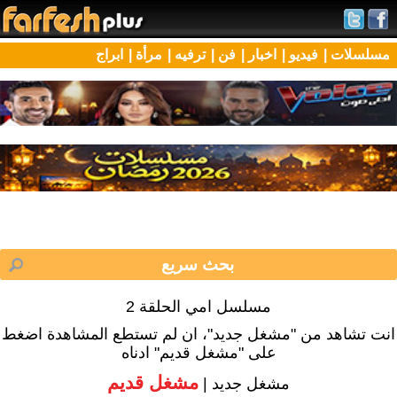
مسلسلات |
فيديو |
اخبار |
فن |
ترفيه |
مرأة |
ابراج
مسلسل امي الحلقة 2
انت تشاهد من "مشغل جديد"، ان لم تستطع المشاهدة اضغط
على "مشغل قديم" ادناه
مشغل قديم
مشغل جديد |