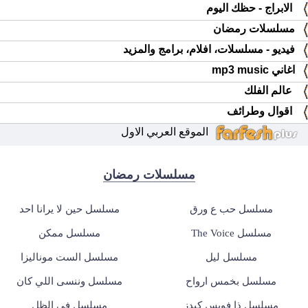
الابراج - حظك اليوم
مسلسلات رمضان
فيديو - مسلسلات، افلام، برامج والمزيد
اغاني mp3 music
عالم الفلك
اقوال وطرائف
الموقع العربي الاول
مسلسلات رمضان
مسلسل حب ع ورق
مسلسل حين لا يرانا احد
مسلسل The Voice
مسلسل ممكن
مسلسل ليل
مسلسل الست موناليزا
مسلسل بخمس ارواح
مسلسل وننسى اللي كان
مسلسل ذا فويس كيدز
مسلسل في الظل