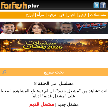
مسلسلات |
فيديو |
اخبار |
فن |
ترفيه |
مرأة |
ابراج
مسلسل امي الحلقة 8
انت تشاهد من "مشغل جديد"، ان لم تستطع المشاهدة اضغط
على "مشغل قديم" ادناه
مشغل قديم
مشغل جديد |