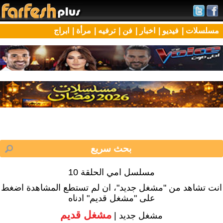
مسلسلات |
فيديو |
اخبار |
فن |
ترفيه |
مرأة |
ابراج
مسلسل امي الحلقة 10
انت تشاهد من "مشغل جديد"، ان لم تستطع المشاهدة اضغط
على "مشغل قديم" ادناه
مشغل قديم
مشغل جديد |