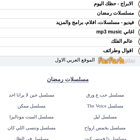
الابراج - حظك اليوم
مسلسلات رمضان
فيديو - مسلسلات، افلام، برامج والمزيد
اغاني mp3 music
عالم الفلك
اقوال وطرائف
الموقع العربي الاول
مسلسلات رمضان
مسلسل حب ع ورق
مسلسل حين لا يرانا احد
مسلسل The Voice
مسلسل ممكن
مسلسل ليل
مسلسل الست موناليزا
مسلسل بخمس ارواح
مسلسل وننسى اللي كان
مسلسل ذا فويس كيدز
مسلسل في الظل