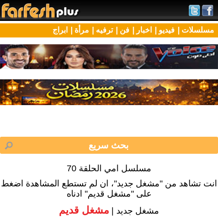
مسلسلات |
فيديو |
اخبار |
فن |
ترفيه |
مرأة |
ابراج
مسلسل امي الحلقة 70
انت تشاهد من "مشغل جديد"، ان لم تستطع المشاهدة اضغط
على "مشغل قديم" ادناه
مشغل قديم
مشغل جديد |