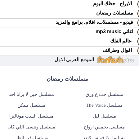
الابراج - حظك اليوم
مسلسلات رمضان
فيديو - مسلسلات، افلام، برامج والمزيد
اغاني mp3 music
عالم الفلك
اقوال وطرائف
الموقع العربي الاول
مسلسلات رمضان
مسلسل حب ع ورق
مسلسل حين لا يرانا احد
مسلسل The Voice
مسلسل ممكن
مسلسل ليل
مسلسل الست موناليزا
مسلسل بخمس ارواح
مسلسل وننسى اللي كان
مسلسل ذا فويس كيدز
مسلسل في الظل