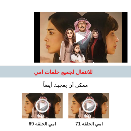
للانتقال لجميع حلقات امي
ممكن أن يعجبك أيضاً
امي الحلقة 71
امي الحلقة 69