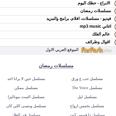
الابراج - حظك اليوم
مسلسلات رمضان
فيديو - مسلسلات، افلام، برامج والمزيد
اغاني mp3 music
عالم الفلك
اقوال وطرائف
الموقع العربي الاول
مسلسلات رمضان
مسلسل حب ع ورق
مسلسل حين لا يرانا احد
مسلسل The Voice
مسلسل ممكن
مسلسل ليل
مسلسل الست موناليزا
مسلسل بخمس ارواح
مسلسل وننسى اللي كان
مسلسل ذا فويس كيدز
مسلسل في الظل