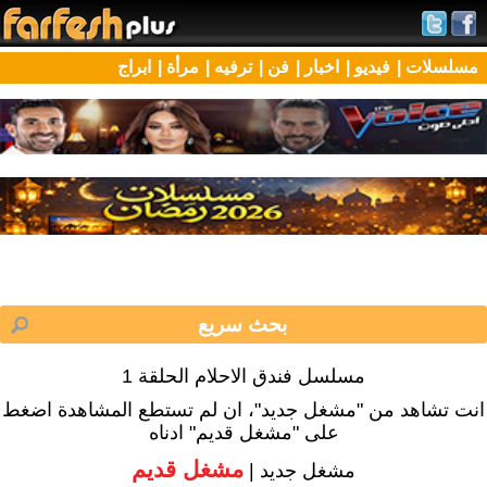
مسلسلات |
فيديو |
اخبار |
فن |
ترفيه |
مرأة |
ابراج
مسلسل فندق الاحلام الحلقة 1
انت تشاهد من "مشغل جديد"، ان لم تستطع المشاهدة اضغط
على "مشغل قديم" ادناه
مشغل قديم
مشغل جديد |