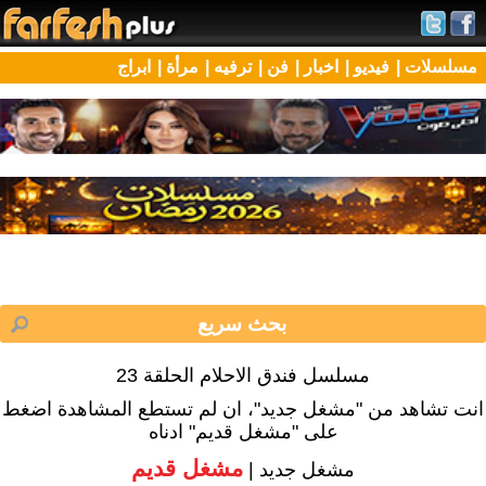
مسلسلات |
فيديو |
اخبار |
فن |
ترفيه |
مرأة |
ابراج
مسلسل فندق الاحلام الحلقة 23
انت تشاهد من "مشغل جديد"، ان لم تستطع المشاهدة اضغط
على "مشغل قديم" ادناه
مشغل قديم
مشغل جديد |