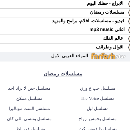
الابراج - حظك اليوم
مسلسلات رمضان
فيديو - مسلسلات، افلام، برامج والمزيد
اغاني mp3 music
عالم الفلك
اقوال وطرائف
الموقع العربي الاول
مسلسلات رمضان
مسلسل حب ع ورق
مسلسل حين لا يرانا احد
مسلسل The Voice
مسلسل ممكن
مسلسل ليل
مسلسل الست موناليزا
مسلسل بخمس ارواح
مسلسل وننسى اللي كان
مسلسل ذا فويس كيدز
مسلسل في الظل