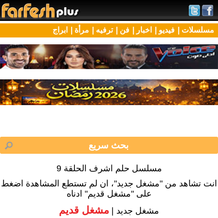
مسلسلات |
فيديو |
اخبار |
فن |
ترفيه |
مرأة |
ابراج
مسلسل حلم اشرف الحلقة 9
انت تشاهد من "مشغل جديد"، ان لم تستطع المشاهدة اضغط
على "مشغل قديم" ادناه
مشغل قديم
مشغل جديد |