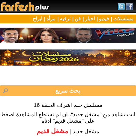
مسلسلات |
فيديو |
اخبار |
فن |
ترفيه |
مرأة |
ابراج
مسلسل حلم اشرف الحلقة 16
انت تشاهد من "مشغل جديد"، ان لم تستطع المشاهدة اضغط
على "مشغل قديم" ادناه
مشغل قديم
مشغل جديد |