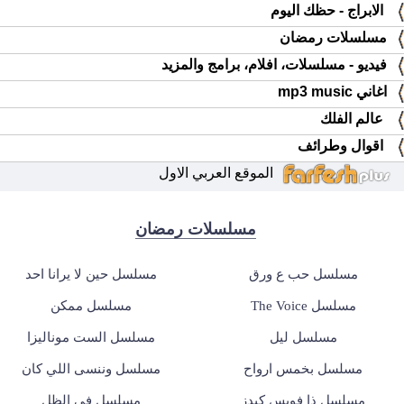
الابراج - حظك اليوم
مسلسلات رمضان
فيديو - مسلسلات، افلام، برامج والمزيد
اغاني mp3 music
عالم الفلك
اقوال وطرائف
الموقع العربي الاول
مسلسلات رمضان
مسلسل حب ع ورق
مسلسل حين لا يرانا احد
مسلسل The Voice
مسلسل ممكن
مسلسل ليل
مسلسل الست موناليزا
مسلسل بخمس ارواح
مسلسل وننسى اللي كان
مسلسل ذا فويس كيدز
مسلسل في الظل