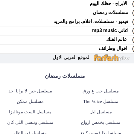
الابراج - حظك اليوم
مسلسلات رمضان
فيديو - مسلسلات، افلام، برامج والمزيد
اغاني mp3 music
عالم الفلك
اقوال وطرائف
الموقع العربي الاول
مسلسلات رمضان
مسلسل حب ع ورق
مسلسل حين لا يرانا احد
مسلسل The Voice
مسلسل ممكن
مسلسل ليل
مسلسل الست موناليزا
مسلسل بخمس ارواح
مسلسل وننسى اللي كان
مسلسل ذا فويس كيدز
مسلسل في الظل