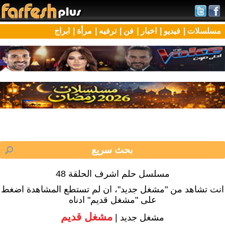
مسلسلات |
فيديو |
اخبار |
فن |
ترفيه |
مرأة |
ابراج
مسلسل حلم اشرف الحلقة 48
انت تشاهد من "مشغل جديد"، ان لم تستطع المشاهدة اضغط
على "مشغل قديم" ادناه
مشغل قديم
مشغل جديد |