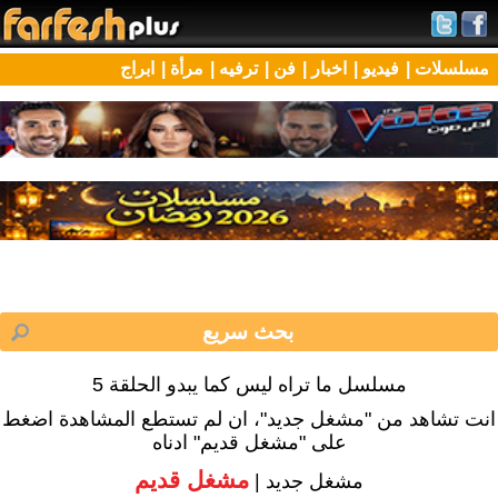
مسلسلات |
فيديو |
اخبار |
فن |
ترفيه |
مرأة |
ابراج
مسلسل ما تراه ليس كما يبدو الحلقة 5
انت تشاهد من "مشغل جديد"، ان لم تستطع المشاهدة اضغط
على "مشغل قديم" ادناه
مشغل قديم
مشغل جديد |