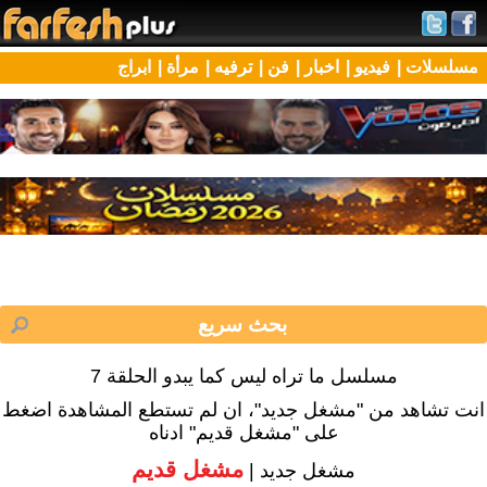
مسلسلات |
فيديو |
اخبار |
فن |
ترفيه |
مرأة |
ابراج
مسلسل ما تراه ليس كما يبدو الحلقة 7
انت تشاهد من "مشغل جديد"، ان لم تستطع المشاهدة اضغط
على "مشغل قديم" ادناه
مشغل قديم
مشغل جديد |