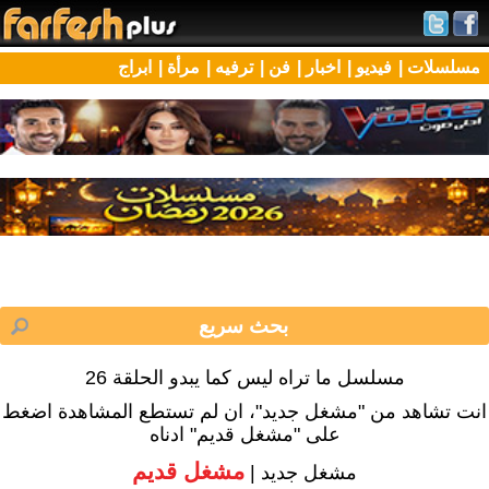
مسلسلات |
فيديو |
اخبار |
فن |
ترفيه |
مرأة |
ابراج
مسلسل ما تراه ليس كما يبدو الحلقة 26
انت تشاهد من "مشغل جديد"، ان لم تستطع المشاهدة اضغط
على "مشغل قديم" ادناه
مشغل قديم
مشغل جديد |