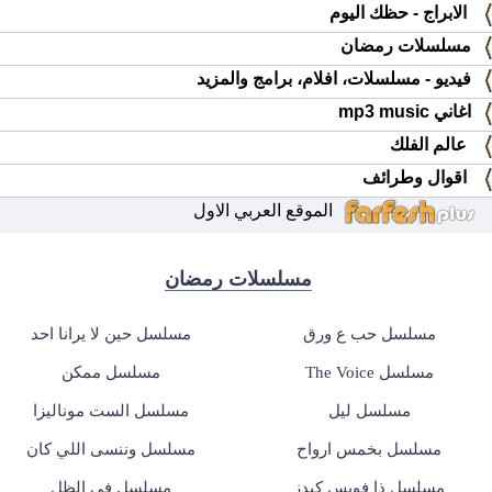
الابراج - حظك اليوم
مسلسلات رمضان
فيديو - مسلسلات، افلام، برامج والمزيد
اغاني mp3 music
عالم الفلك
اقوال وطرائف
الموقع العربي الاول
مسلسلات رمضان
مسلسل حب ع ورق
مسلسل حين لا يرانا احد
مسلسل The Voice
مسلسل ممكن
مسلسل ليل
مسلسل الست موناليزا
مسلسل بخمس ارواح
مسلسل وننسى اللي كان
مسلسل ذا فويس كيدز
مسلسل في الظل