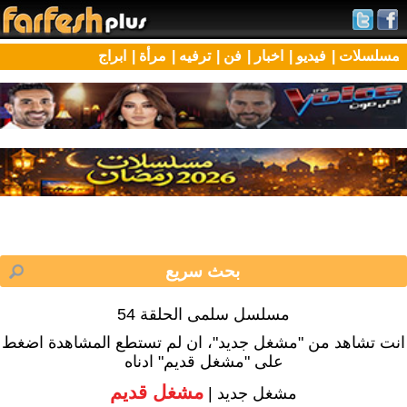
مسلسلات |
فيديو |
اخبار |
فن |
ترفيه |
مرأة |
ابراج
مسلسل سلمى الحلقة 54
انت تشاهد من "مشغل جديد"، ان لم تستطع المشاهدة اضغط
على "مشغل قديم" ادناه
مشغل قديم
مشغل جديد |