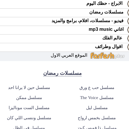
الابراج - حظك اليوم
مسلسلات رمضان
فيديو - مسلسلات، افلام، برامج والمزيد
اغاني mp3 music
عالم الفلك
اقوال وطرائف
الموقع العربي الاول
مسلسلات رمضان
مسلسل حب ع ورق
مسلسل حين لا يرانا احد
مسلسل The Voice
مسلسل ممكن
مسلسل ليل
مسلسل الست موناليزا
مسلسل بخمس ارواح
مسلسل وننسى اللي كان
مسلسل ذا فويس كيدز
مسلسل في الظل