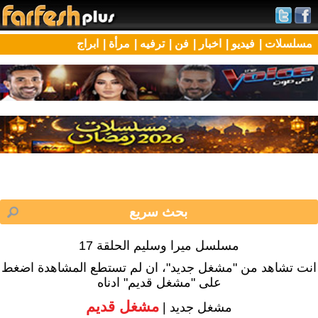
مسلسلات |
فيديو |
اخبار |
فن |
ترفيه |
مرأة |
ابراج
مسلسل ميرا وسليم الحلقة 17
انت تشاهد من "مشغل جديد"، ان لم تستطع المشاهدة اضغط
على "مشغل قديم" ادناه
مشغل قديم
مشغل جديد |