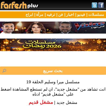
مسلسلات |
فيديو |
اخبار |
فن |
ترفيه |
مرأة |
ابراج
مسلسل ميرا وسليم الحلقة 19
انت تشاهد من "مشغل جديد"، ان لم تستطع المشاهدة اضغط
على "مشغل قديم" ادناه
مشغل قديم
مشغل جديد |