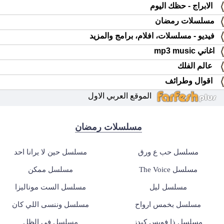
الابراج - حظك اليوم
مسلسلات رمضان
فيديو - مسلسلات، افلام، برامج والمزيد
اغاني mp3 music
عالم الفلك
اقوال وطرائف
الموقع العربي الاول
مسلسلات رمضان
مسلسل حب ع ورق
مسلسل حين لا يرانا احد
مسلسل The Voice
مسلسل ممكن
مسلسل ليل
مسلسل الست موناليزا
مسلسل بخمس ارواح
مسلسل وننسى اللي كان
مسلسل ذا فويس كيدز
مسلسل في الظل